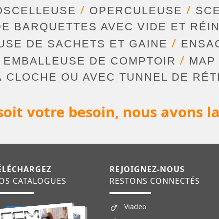
/
/
OSCELLEUSE
OPERCULEUSE
SCE
E BARQUETTES AVEC VIDE ET RÉIN
/
USE DE SACHETS ET GAINE
ENSA
/
EMBALLEUSE DE COMPTOIR
MAP
 CLOCHE OU AVEC TUNNEL DE RÉ
oit votre besoin, nous avons la
ÉLÉCHARGEZ
REJOIGNEZ-NOUS
OS CATALOGUES
RESTONS CONNECTÉS
Viadeo