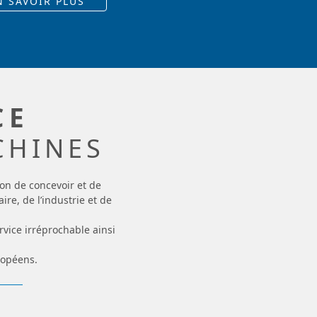
N SAVOIR PLUS
CE
CHINES
on de concevoir et de
re, de l’industrie et de
vice irréprochable ainsi
ropéens.