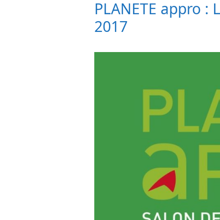
PLANETE appro : L
2017