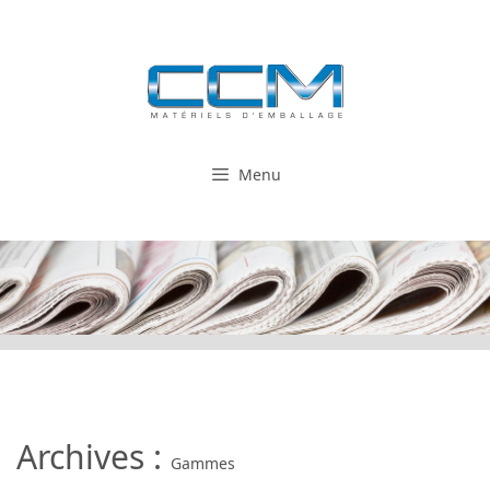
Aller
au
contenu
Menu
Archives :
Gammes